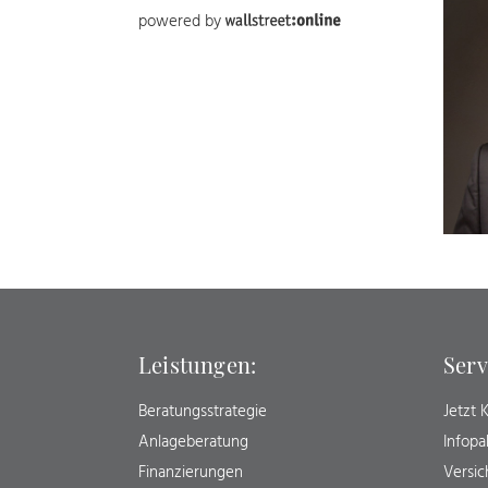
powered by
Leistungen:
Serv
Beratungsstrategie
Jetzt
Anlageberatung
Infopa
Finanzierungen
Versi