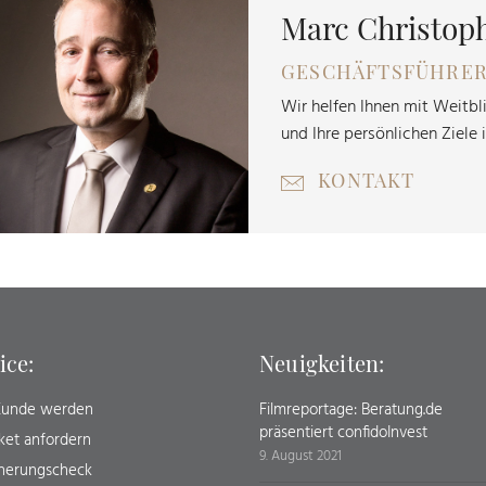
Marc Christop
GESCHÄFTSFÜHRE
Wir helfen Ihnen mit Weitbl
und Ihre persönlichen Ziele 
KONTAKT
ice:
Neuigkeiten:
 Kunde werden
Filmreportage: Beratung.de
präsentiert confidoInvest
ket anfordern
9. August 2021
cherungscheck