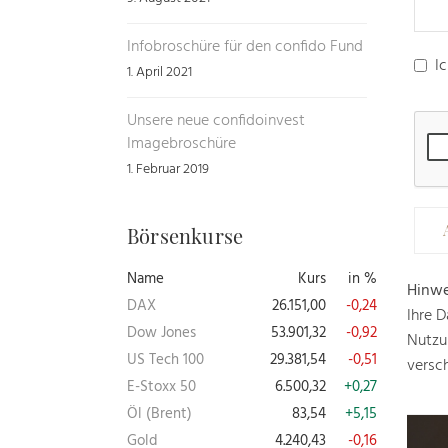
Infobroschüre für den confido Fund
I
1. April 2021
Unsere neue confidoinvest
Imagebroschüre
1. Februar 2019
Börsenkurse
Name
Kurs
in %
Hinwe
DAX
26.151,00
-0,24
Ihre D
Dow Jones
53.901,32
-0,92
Nutzu
US Tech 100
29.381,54
-0,51
versch
E-Stoxx 50
6.500,32
+0,27
Öl (Brent)
83,54
+5,15
Gold
4.240,43
-0,16