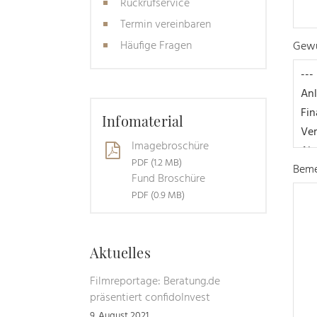
Rückrufservice
Termin vereinbaren
Häufige Fragen
Gewü
Infomaterial
Imagebroschüre
PDF (1.2 MB)
Beme
Fund Broschüre
PDF (0.9 MB)
Aktuelles
Filmreportage: Beratung.de
präsentiert confidoInvest
9. August 2021