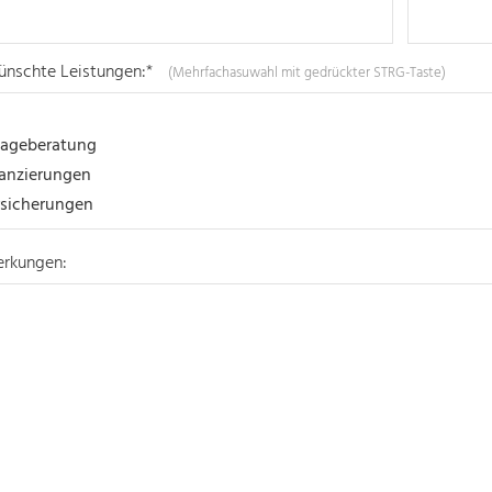
nschte Leistungen:*
(Mehrfachasuwahl mit gedrückter STRG-Taste)
rkungen: